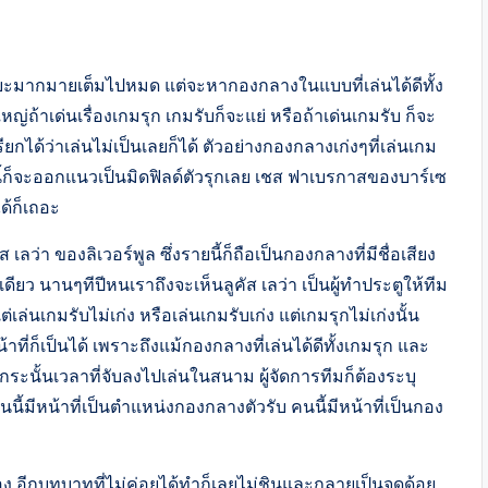
ยะมากมายเต็มไปหมด แต่จะหากองกลางในแบบที่เล่นได้ดีทั้ง
ถ้าเด่นเรื่องเกมรุก เกมรับก็จะแย่ หรือถ้าเด่นเกมรับ ก็จะ
กได้ว่าเล่นไม่เป็นเลยก็ได้ ตัวอย่างกองกลางเก่งๆที่เล่นเกม
นนี้ก็จะออกแนวเป็นมิดฟิลด์ตัวรุกเลย เชส ฟาเบรกาสของบาร์เซ
ด้ก็เถอะ
 เลว่า ของลิเวอร์พูล ซึ่งรายนี้ก็ถือเป็นกองกลางที่มีชื่อเสียง
เดียว นานๆทีปีหนเราถึงจะเห็นลูคัส เลว่า เป็นผู้ทำประตูให้ทีม
เล่นเกมรับไม่เก่ง หรือเล่นเกมรับเก่ง แต่เกมรุกไม่เก่งนั้น
ที่ก็เป็นได้ เพราะถึงแม้กองกลางที่เล่นได้ดีทั้งเกมรุก และ
ะนั้นเวลาที่จับลงไปเล่นในสนาม ผู้จัดการทีมก็ต้องระบุ
ี้มีหน้าที่เป็นตำแหน่งกองกลางตัวรับ คนนี้มีหน้าที่เป็นกอง
ง อีกบทบาทที่ไม่ค่อยได้ทำก็เลยไม่ชินและกลายเป็นจุดด้อย