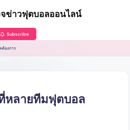
ตรวจข่าวฟุตบอลออนไลน์
Subscribe
ลต้องการ
ี่หลายทีมฟุตบอล