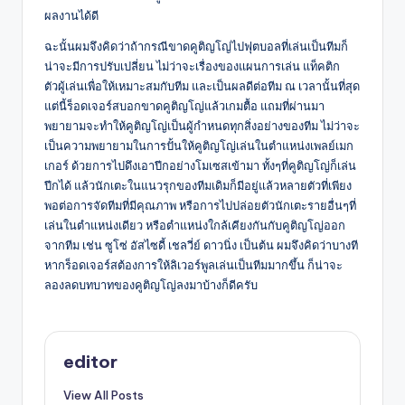
ผลงานได้ดี
ฉะนั้นผมจึงคิดว่าถ้ากรณีขาดคูติญโญ่ไปฟุตบอลที่เล่นเป็นทีมก็
น่าจะมีการปรับเปลี่ยน ไม่ว่าจะเรื่องของแผนการเล่น แท็คติก
ตัวผู้เล่นเพื่อให้เหมาะสมกับทีม และเป็นผลดีต่อทีม ณ เวลานั้นที่สุด
แต่นี้ร็อดเจอร์สบอกขาดคูติญโญ่แล้วเกมตื้อ แถมที่ผ่านมา
พยายามจะทำให้คูติญโญ่เป็นผู้กำหนดทุกสิ่งอย่างของทีม ไม่ว่าจะ
เป็นความพยายามในการปั้นให้คูติญโญ่เล่นในตำแหน่งเพลย์เมก
เกอร์ ด้วยการไปดึงเอาปีกอย่างโมเซสเข้ามา ทั้งๆที่คูติญโญ่ก็เล่น
ปีกได้ แล้วนักเตะในแนวรุกของทีมเดิมก็มีอยู่แล้วหลายตัวที่เพียง
พอต่อการจัดทีมที่มีคุณภาพ หรือการไปปล่อยตัวนักเตะรายอื่นๆที่
เล่นในตำแหน่งเดียว หรือตำแหน่งใกล้เคียงกันกับคูติญโญ่ออก
จากทีม เช่น ซูโซ่ อัสไซดี้ เชลวี่ย์ ดาวนิ่ง เป็นต้น ผมจึงคิดว่าบางที
หากร็อดเจอร์สต้องการให้ลิเวอร์พูลเล่นเป็นทีมมากขึ้น ก็น่าจะ
ลองลดบทบาทของคูติญโญ่ลงมาบ้างก็ดีครับ
editor
View All Posts