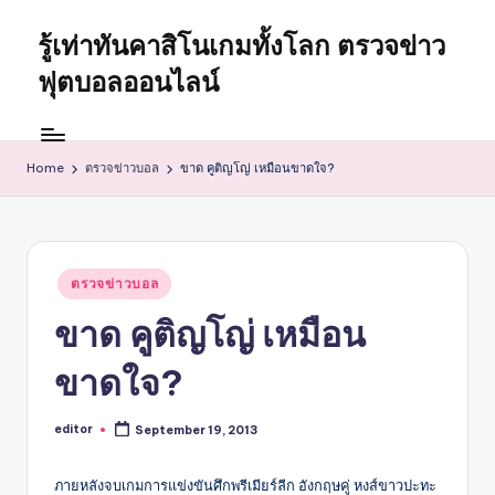
รู้เท่าทันคาสิโนเกมทั้งโลก ตรวจข่าว
Skip
to
ฟุตบอลออนไลน์
content
เจาะ
ติด
ข่าวสาร
Home
ตรวจข่าวบอล
ขาด คูติญโญ่ เหมือนขาดใจ?
ผล
บอล
เรื่อง
คา
Posted
ตรวจข่าวบอล
สิ
in
โน
ขาด คูติญโญ่ เหมือน
น่า
ขาดใจ?
ตาม
ติด
editor
September 19, 2013
Posted
by
ภายหลังจบเกมการแข่งขันศึกพรีเมียร์ลีก อังกฤษคู่ หงส์ขาวปะทะ