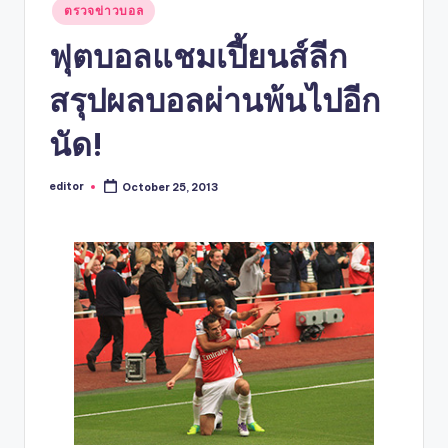
Posted
ตรวจข่าวบอล
in
ฟุตบอลแชมเปี้ยนส์ลีก
สรุปผลบอลผ่านพ้นไปอีก
นัด!
editor
October 25, 2013
Posted
by