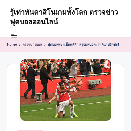
รู้เท่าทันคาสิโนเกมทั้งโลก ตรวจข่าว
Skip
to
ฟุตบอลออนไลน์
content
เจาะ
ติด
ข่าวสาร
Home
ตรวจข่าวบอล
ฟุตบอลแชมเปี้ยนส์ลีก สรุปผลบอลผ่านพ้นไปอีกนัด!
ผล
บอล
เรื่อง
คา
สิ
โน
น่า
ตาม
ติด