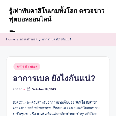
รู้เท่าทันคาสิโนเกมทั้งโลก ตรวจข่าว
Skip
to
ฟุตบอลออนไลน์
content
เจาะ
ติด
ข่าวสาร
Home
ตรวจข่าวบอล
อาการเบล ยังไงกันแน่?
ผล
บอล
เรื่อง
คา
Posted
ตรวจข่าวบอล
สิ
in
โน
อาการเบล ยังไงกันแน่?
น่า
ตาม
editor
October 18, 2013
Posted
ติด
by
ยังคงมึนๆงงๆครับสำหรับอาการบาดเจ็บของ “
แกเร็ธ เบล
” ปีก
จรวดชาวเวลส์ ที่ย้ายจากทีม ท็อตแน่ม ฮอต สเปอร์ ไปอยู่กับทีม
ราชันชุดขาว รีล มาดริด ทีมแห่งลาลีกาด้วยค่าตัวทุบสถิติโลก